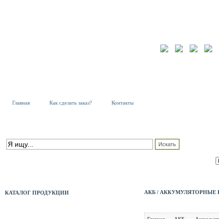
Главная
Как сделать заказ?
Контакты
К
Т
ПОИСК ПО КАТАЛОГУ
С
расширенный поиск
АКБ / АККУМУЛЯТОРНЫЕ 
КАТАЛОГ ПРОДУКЦИИ
АКБ
Главная
АКБ
Аккумуля