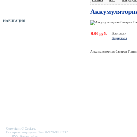
Оборудование б/у
Аккумуляторна
НАВИГАЦИЯ
0.00 руб.
В корзину
Прайс-лист
Вернуться
Новости
Аккумуляторная батарея Fia
Отзывы
Служебная папка
Полезные ссылки
Карта сайта
Форма связи
Copyright © Cosf.ru.
Все права защищены. Тел. 8-929-9900332
RSS
|
Карта сайта