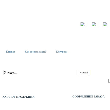
Главная
Как сделать заказ?
Контакты
К
Т
ПОИСК ПО КАТАЛОГУ
С
расширенный поиск
ОФОРМЛЕНИЕ ЗАКАЗА
КАТАЛОГ ПРОДУКЦИИ
АКБ