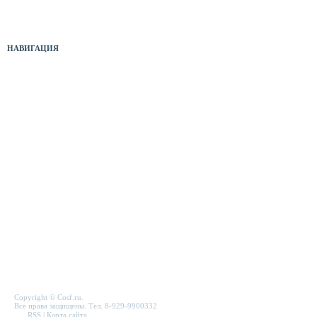
Оборудование б/у
НАВИГАЦИЯ
Прайс-лист
Новости
Отзывы
Служебная папка
Полезные ссылки
Карта сайта
Форма связи
Copyright © Cosf.ru.
Все права защищены. Тел. 8-929-9900332
RSS
|
Карта сайта