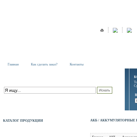
Главная
Как сделать заказ?
Контакты
К
Т
ПОИСК ПО КАТАЛОГУ
С
расширенный поиск
АКБ / АККУМУЛЯТОРНЫЕ 
КАТАЛОГ ПРОДУКЦИИ
АКБ
Главная
АКБ
Аккумуля