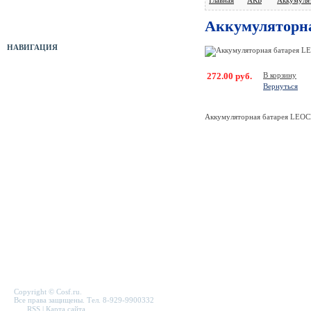
Оборудование б/у
Аккумуляторна
НАВИГАЦИЯ
272.00 руб.
В корзину
Прайс-лист
Вернуться
Новости
Аккумуляторная батарея LEOC
Отзывы
Служебная папка
Полезные ссылки
Карта сайта
Форма связи
Copyright © Cosf.ru.
Все права защищены. Тел. 8-929-9900332
RSS
|
Карта сайта