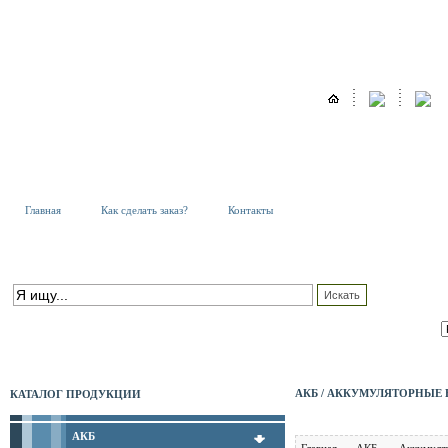
Главная
Как сделать заказ?
Контакты
К
Т
ПОИСК ПО КАТАЛОГУ
С
расширенный поиск
АКБ / АККУМУЛЯТОРНЫЕ 
КАТАЛОГ ПРОДУКЦИИ
АКБ
Главная
АКБ
Аккумуля