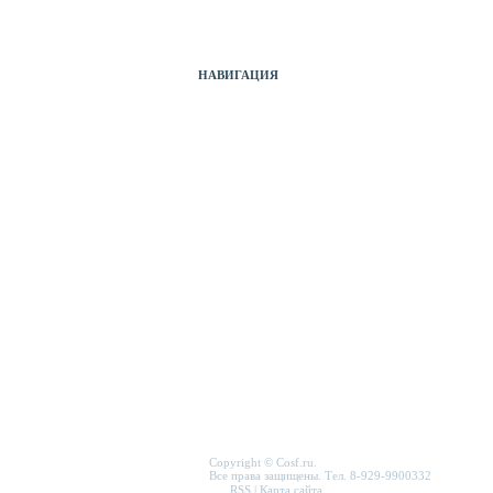
Оборудование б/у
НАВИГАЦИЯ
Прайс-лист
Новости
Отзывы
Служебная папка
Полезные ссылки
Карта сайта
Форма связи
Copyright © Cosf.ru.
Все права защищены. Тел. 8-929-9900332
RSS
|
Карта сайта