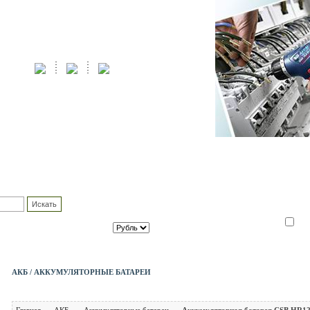
КОРЗИНА
ПОЛЬЗ
Товаров :
--
шт.
Логин:
Сумма заказа :
0.00
Пароль:
ВАЛЮТА
Оформить заказ
Зап
АКБ / АККУМУЛЯТОРНЫЕ БАТАРЕИ
Главная
АКБ
Аккумуляторные батареи
Аккумуляторная батарея CSB HR1