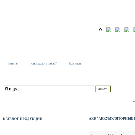
Главная
Как сделать заказ?
Контакты
К
Т
ПОИСК ПО КАТАЛОГУ
С
расширенный поиск
АКБ / АККУМУЛЯТОРНЫЕ 
КАТАЛОГ ПРОДУКЦИИ
АКБ
Главная
АКБ
Аккумуля