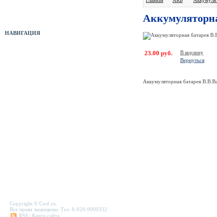
Оборудование б/у
Аккумуляторная
НАВИГАЦИЯ
23.00 руб.
В корзину
Прайс-лист
Вернуться
Новости
Аккумуляторная батарея B.B.Ba
Отзывы
Служебная папка
Полезные ссылки
Карта сайта
Форма связи
Copyright © Cosf.ru.
Все права защищены. Тел. 8-929-9900332
RSS
|
Карта сайта