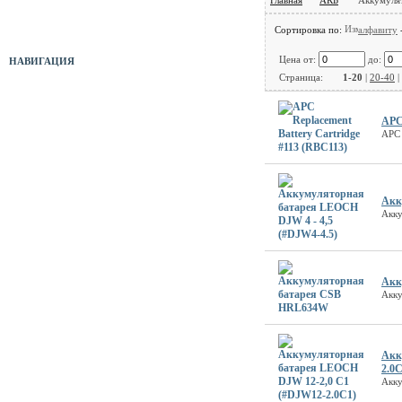
Оборудование б/у
Сортировка по:
алфавиту
Цена от:
до:
НАВИГАЦИЯ
Страница:
1-20
|
20-40
|
Прайс-лист
APC 
APC 
Новости
Отзывы
Акк
Служебная папка
Акку
Полезные ссылки
Карта сайта
Акк
Акку
Форма связи
Акк
2.0C
Акку