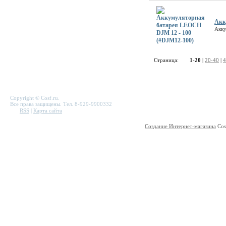
Акк
Акку
Страница:
1-20
|
20-40
|
4
Copyright © Cosf.ru.
Все права защищены. Тел. 8-929-9900332
RSS
|
Карта сайта
Создание Интернет-магазина
Cos