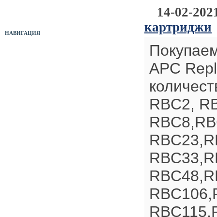
14-02-202
Оборудование б/у
картриджи
НАВИГАЦИЯ
Покупаем
Прайс-лист
APC Repl
Новости
количест
Отзывы
RBC2, R
Служебная папка
RBC8,RB
Полезные ссылки
RBC23,R
Карта сайта
RBC33,R
Форма связи
RBC48,R
RBС106,
RBC115,