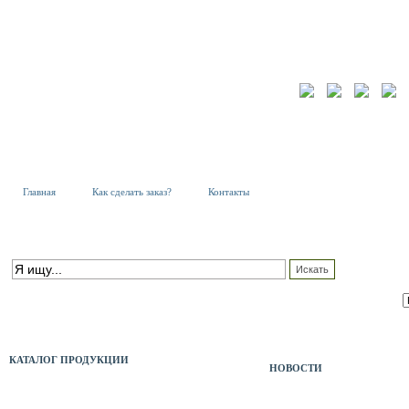
Главная
Как сделать заказ?
Контакты
К
Т
ПОИСК ПО КАТАЛОГУ
С
расширенный поиск
КАТАЛОГ ПРОДУКЦИИ
НОВОСТИ
АКБ