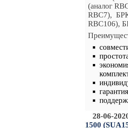
(аналог RBC
RBC7), БРК
RBC106), Б
Преимущест
совмест
простот
экономи
комплек
индивид
гарантия
поддерж
28-06-202
1500 (SUA15