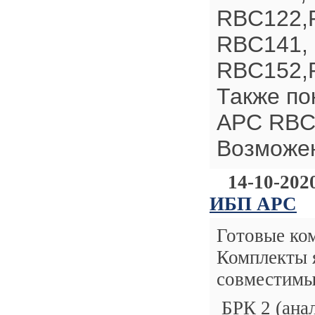
RBС122,
RBC141,
RBC152,R
Также по
APC RB
Возможен
14-10-202
ИБП APC
Готовые
ком
Комплекты 
совместим
БРК 2 (анал